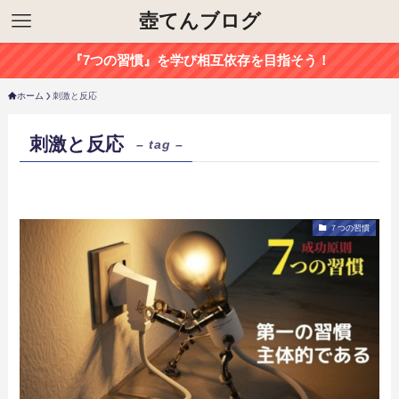
壺てんブログ
『7つの習慣』を学び相互依存を目指そう！
ホーム
刺激と反応
刺激と反応
– tag –
７つの習慣