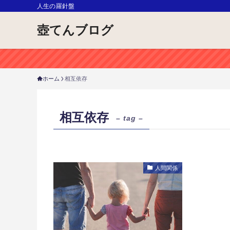
人生の羅針盤
壺てんブログ
ホーム
相互依存
相互依存
– tag –
人間関係