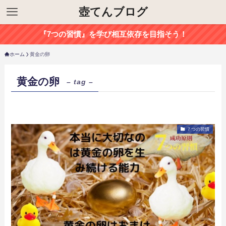
壺てんブログ
『7つの習慣』を学び相互依存を目指そう！
ホーム
黄金の卵
黄金の卵
– tag –
７つの習慣