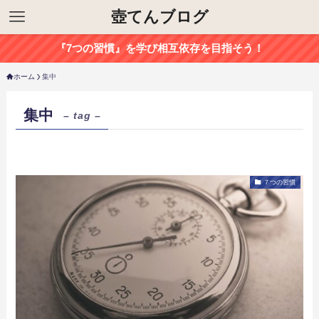
壺てんブログ
『7つの習慣』を学び相互依存を目指そう！
ホーム
集中
集中
– tag –
７つの習慣